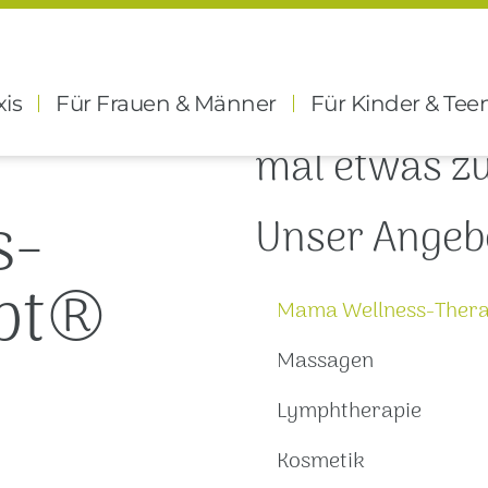
Wer Leben sc
xis
Für Frauen & Männer
Für Kinder & Tee
mal etwas z
s-
Unser Angeb
pt®
Mama Wellness-Ther
Massagen
Lymphtherapie
Kosmetik