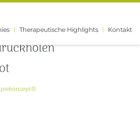
henkt sollte sich auch
nies
Therapeutische Highlights
Kontakt
urückholen
ot
apiekonzept®